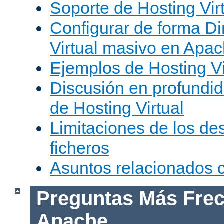
Soporte de Hosting Vir
Configurar de forma Di
Virtual masivo en Apa
Ejemplos de Hosting Vi
Discusión en profundid
de Hosting Virtual
Limitaciones de los de
ficheros
Asuntos relacionados
Preguntas Más Frec
Apache