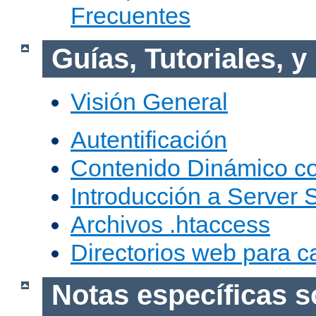
Frecuentes
Guías, Tutoriales, 
Visión General
Autentificación
Contenido Dinámico c
Introducción a Server 
Archivos .htaccess
Directorios web para c
Notas específicas s