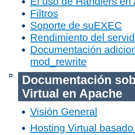
El uso de Handlers en
Filtros
Soporte de suEXEC
Rendimiento del servid
Documentación adicion
mod_rewrite
Documentación sob
Virtual en Apache
Visión General
Hosting Virtual basad