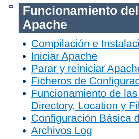
Funcionamiento del
Apache
Compilación e Instala
Iniciar Apache
Parar y reiniciar Apach
Ficheros de Configura
Funcionamiento de las
Directory, Location y Fi
Configuración Básica 
Archivos Log