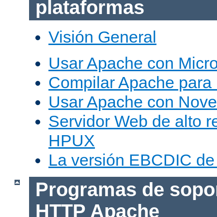
plataformas
Visión General
Usar Apache con Micr
Compilar Apache para
Usar Apache con Nove
Servidor Web de alto r
HPUX
La versión EBCDIC de
Programas de sopor
HTTP Apache