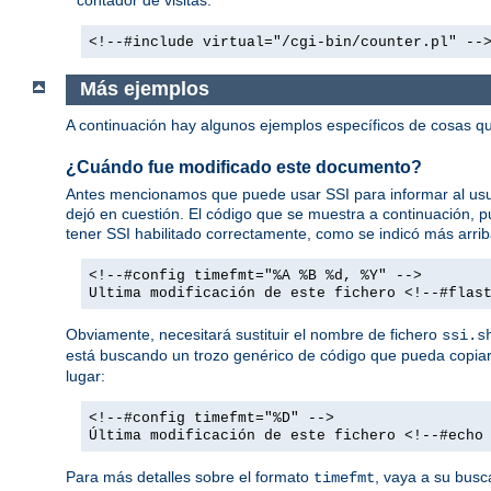
<!--#include virtual="/cgi-bin/counter.pl" --
Más ejemplos
A continuación hay algunos ejemplos específicos de cosas
¿Cuándo fue modificado este documento?
Antes mencionamos que puede usar SSI para informar al usua
dejó en cuestión. El código que se muestra a continuación,
tener SSI habilitado correctamente, como se indicó más arrib
<!--#config timefmt="%A %B %d, %Y" -->
Ultima modificación de este fichero <!--#flas
Obviamente, necesitará sustituir el nombre de fichero
ssi.s
está buscando un trozo genérico de código que pueda copiar 
lugar:
<!--#config timefmt="%D" -->
Última modificación de este fichero <!--#echo
Para más detalles sobre el formato
, vaya a su busc
timefmt