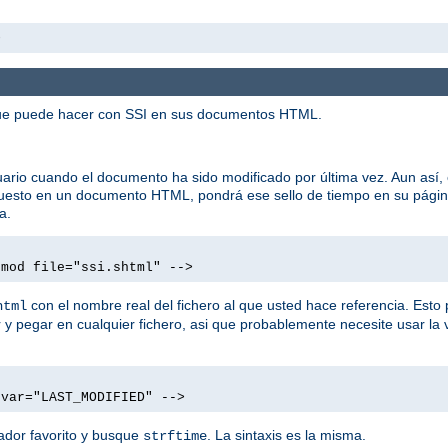
>
 que puede hacer con SSI en sus documentos HTML.
rio cuando el documento ha sido modificado por última vez. Aun así, 
 puesto en un documento HTML, pondrá ese sello de tiempo en su pági
a.
tmod file="ssi.shtml" -->
con el nombre real del fichero al que usted hace referencia. Esto 
html
y pegar en cualquier fichero, asi que probablemente necesite usar la 
 var="LAST_MODIFIED" -->
ador favorito y busque
. La sintaxis es la misma.
strftime