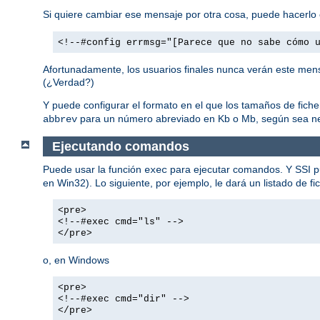
Si quiere cambiar ese mensaje por otra cosa, puede hacerlo 
<!--#config errmsg="[Parece que no sabe cómo 
Afortunadamente, los usuarios finales nunca verán este mens
(¿Verdad?)
Y puede configurar el formato en el que los tamaños de fich
para un número abreviado en Kb o Mb, según sea ne
abbrev
Ejecutando comandos
Puede usar la función
para ejecutar comandos. Y SSI p
exec
en Win32). Lo siguiente, por ejemplo, le dará un listado de fi
<pre>
<!--#exec cmd="ls" -->
</pre>
o, en Windows
<pre>
<!--#exec cmd="dir" -->
</pre>