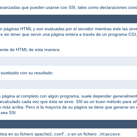
vanzadas que pueden usarse con SSI, tales como declaraciones condic
en páginas HTML y son evaluadas por el servidor mientras éste las sirv
sin tener que servir una página entera a través de un programa CGI, 
istente de HTML de esta manera:
sustituido con su resultado:
a página al completo con algún programa, suele depender generalment
 recalculado cada vez que ésta se sirve. SSI es un buen método para 
o más arriba. Pero si la mayoría de su página se tiene que generar en
 sea SSI.
ctiva en su fichero
, o en un fichero
:
apache2.conf
.htaccess