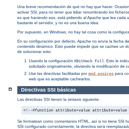
Una breve recomendación de qué no hay que hacer. Ocasion
activar SSI, para no tener que lidiar renombrando los fichero
es que haciendo eso, está pidiendo al Apache que lea cada uno
bastante el servidor, y no es una buena idea.
Por supuesto, en Windows, no hay tal cosa como la configuraci
En su configuración por defecto, Apache no envía la fecha de 
contenido dinámico. Esto puede impedir que se cachee un do
de solucionar esto:
Usando la configuración
. Esto le ind
XBitHack Full
solicitado originalmente, obviando la modificación de c
Use las directivas facilitadas por
para con
mod_expires
web que es aceptable cachearlos.
Directivas SSI básicas
Las directivas SSI tienen la sintaxis siguiente:
<!--#function attribute=value attribute=value
Se formatean como comentarios HTML, así si no tiene SSI habi
SSI configurado correctamente, la directiva será reemplazada