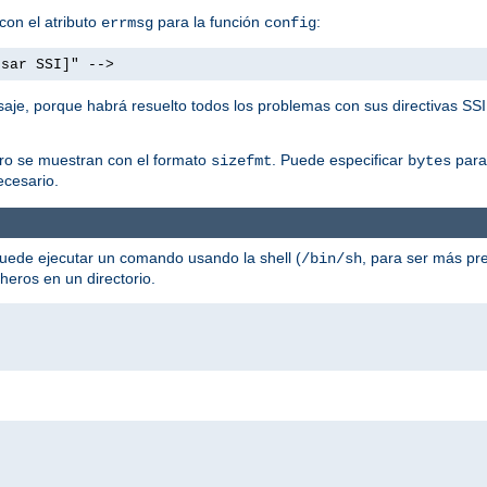
con el atributo
para la función
:
errmsg
config
usar SSI]" -->
aje, porque habrá resuelto todos los problemas con sus directivas SSI
ero se muestran con el formato
. Puede especificar
para 
sizefmt
bytes
cesario.
uede ejecutar un comando usando la shell (
, para ser más pre
/bin/sh
cheros en un directorio.