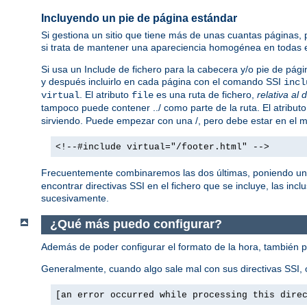
Incluyendo un pie de página estándar
Si gestiona un sitio que tiene más de unas cuantas páginas,
si trata de mantener una apareciencia homogénea en todas e
Si usa un Include de fichero para la cabecera y/o pie de pági
y después incluirlo en cada página con el comando SSI
incl
. El atributo
es una ruta de fichero,
relativa al 
virtual
file
tampoco puede contener ../ como parte de la ruta. El atribut
sirviendo. Puede empezar con una /, pero debe estar en el mi
<!--#include virtual="/footer.html" -->
Frecuentemente combinaremos las dos últimas, poniendo un
encontrar directivas SSI en el fichero que se incluye, las incl
sucesivamente.
¿Qué más puedo configurar?
Además de poder configurar el formato de la hora, también 
Generalmente, cuando algo sale mal con sus directivas SSI, o
[an error occurred while processing this dire