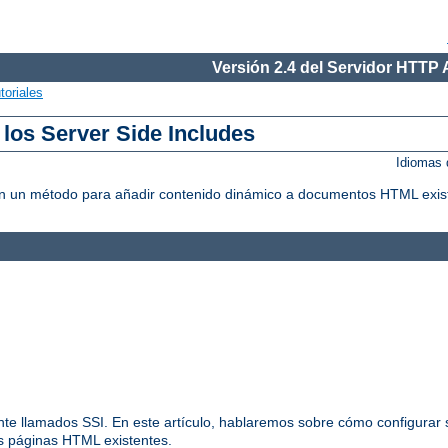
Versión 2.4 del Servidor HTTP
toriales
 los Server Side Includes
Idiomas 
litan un método para añadir contenido dinámico a documentos HTML exis
nte llamados SSI. En este artículo, hablaremos sobre cómo configurar s
us páginas HTML existentes.