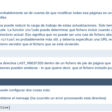
 probablemente se de cuenta de que modificar todas esa páginas es un
llas.
na puede reducir la carga de trabajo de estas actualizaciones. Solo tie
. La función
puede determinar qué fichero incluir cuando u
ude
include
directorio actual
. Eso significa que no puede ser una ruta de fichero abs
o
es probablemente más útil, y debería especificar una URL re
virtual
smo servidor que el fichero que se está sirviendo.
a directiva
dentro de un fichero de pie de página que 
LAST_MODIFIED
usiones pueden anidarse - lo que quiere decir, que el fichero incluido pue
puede configurar dos cosas más.
btiene el mensaje (ha ocurrido un error procesando esta directiva)
ctive]