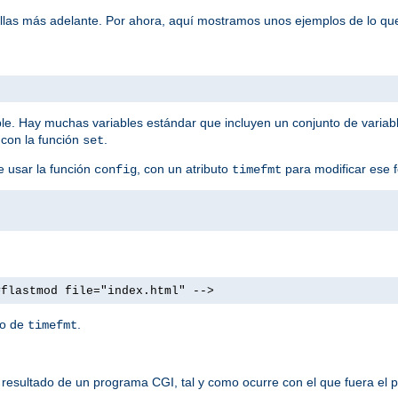
ellas más adelante. Por ahora, aquí mostramos unos ejemplos de lo qu
ble. Hay muchas variables estándar que incluyen un conjunto de variab
 con la función
.
set
e usar la función
, con un atributo
para modificar ese 
config
timefmt
#flastmod file="index.html" -->
to de
.
timefmt
resultado de un programa CGI, tal y como ocurre con el que fuera el p