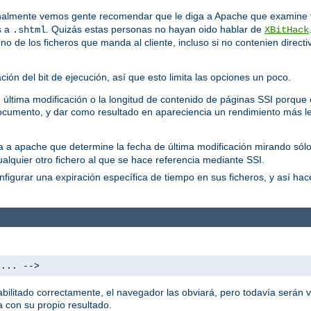
almente vemos gente recomendar que le diga a Apache que examine t
s a
. Quizás estas personas no hayan oido hablar de
.shtml
XBitHack
 de los ficheros que manda al cliente, incluso si no contenien directi
ón del bit de ejecución, así que esto limita las opciones un poco.
última modificación o la longitud de contenido de páginas SSI porque es
cumento, y dar como resultado en apareciencia un rendimiento más le
ica a apache que determine la fecha de última modificación mirando sólo
ualquier otro fichero al que se hace referencia mediante SSI.
figurar una expiración específica de tiempo en sus ficheros, y así ha
 ... -->
litado correctamente, el navegador las obviará, pero todavía serán vi
 con su propio resultado.