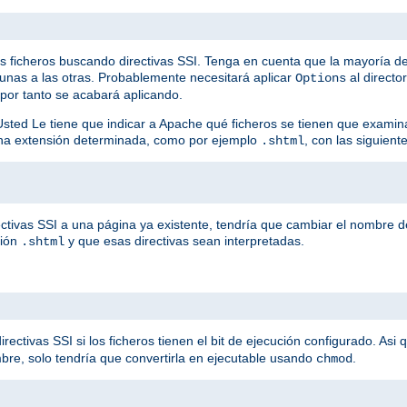
os ficheros buscando directivas SSI. Tenga en cuenta que la mayoría de
unas a las otras. Probablemente necesitará aplicar
al directo
Options
 por tanto se acabará aplicando.
Usted Le tiene que indicar a Apache qué ficheros se tienen que examin
una extensión determinada, como por ejemplo
, con las siguiente
.shtml
ctivas SSI a una página ya existente, tendría que cambiar el nombre de
sión
y que esas directivas sean interpretadas.
.shtml
ctivas SSI si los ficheros tienen el bit de ejecución configurado. Asi 
bre, solo tendría que convertirla en ejecutable usando
.
chmod