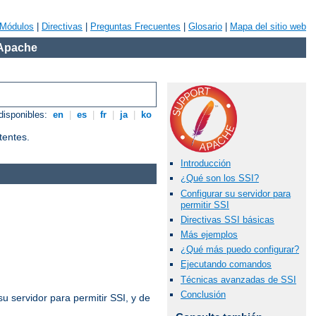
Módulos
|
Directivas
|
Preguntas Frecuentes
|
Glosario
|
Mapa del sitio web
 Apache
disponibles:
en
|
es
|
fr
|
ja
|
ko
tentes.
Introducción
¿Qué son los SSI?
Configurar su servidor para
permitir SSI
Directivas SSI básicas
Más ejemplos
¿Qué más puedo configurar?
Ejecutando comandos
Técnicas avanzadas de SSI
Conclusión
u servidor para permitir SSI, y de