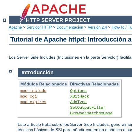
Apache
>
Servidor HTTP
>
Documentación
>
Versión 2.4
>
How-To / Tu
Tutorial de Apache httpd: Introducción a
Los Server Side Includes (Inclusiones en la parte Servidor) faci
Introducción
Módulos Relacionados
Directivas Relacionadas
mod_include
Options
mod_cgi
XBitHack
mod_expires
AddType
SetOutputFilter
BrowserMatchNoCase
Este artículo trata sobre los Server Side Includes, generalme
técnicas básicas de SSI para añadir contenido dinámico a s