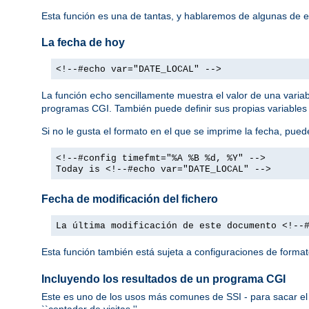
Esta función es una de tantas, y hablaremos de algunas de 
La fecha de hoy
<!--#echo var="DATE_LOCAL" -->
La función
sencillamente muestra el valor de una varia
echo
programas CGI. También puede definir sus propias variables
Si no le gusta el formato en el que se imprime la fecha, pued
<!--#config timefmt="%A %B %d, %Y" -->
Today is <!--#echo var="DATE_LOCAL" -->
Fecha de modificación del fichero
La última modificación de este documento <!--
Esta función también está sujeta a configuraciones de forma
Incluyendo los resultados de un programa CGI
Este es uno de los usos más comunes de SSI - para sacar el 
``contador de visitas.''