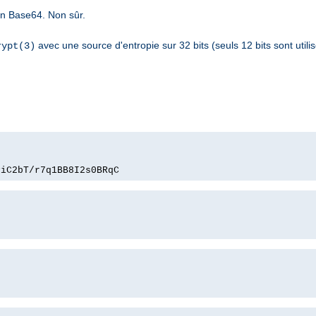
n Base64. Non sûr.
avec une source d'entropie sur 32 bits (seuls 12 bits sont utili
rypt(3)
PiC2bT/r7q1BB8I2s0BRqC