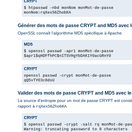
CRYPT
$ htpasswd -nbd monNom monMot-de-passe
monNom:rqXexS6ZhobKA
Générer des mots de passe CRYPT and MD5 avec 
OpenSSL connaît l'algorithme MD5 spécifique à Apache.
MD5
$ openssl passwd -apr1 monMot-de-passe
$apr1$qHDFfhPC$nITSVHgYbDAK1Y0acGRnY0
CRYPT
openssl passwd -crypt monMot-de-passe
qQ5vTYO3c8dsU
Valider des mots de passe CRYPT and MD5 avec 
La source d'entropie pour un mot de passe CRYPT est constit
rapport à
rqXexS6ZhobKA
CRYPT
$ openssl passwd -crypt -salt rq monMot-de-pa
Warning: truncating password to 8 characters