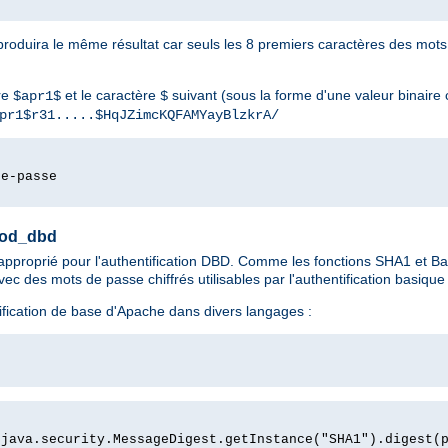
roduira le même résultat car seuls les 8 premiers caractères des mot
re
et le caractère
suivant (sous la forme d'une valeur binai
$apr1$
$
pr1$r31.....$HqJZimcKQFAMYayBlzkrA/
de-passe
mod_dbd
approprié pour l'authentification DBD. Comme les fonctions SHA1 et Ba
c des mots de passe chiffrés utilisables par l'authentification basiqu
fication de base d'Apache dans divers langages :
)
(java.security.MessageDigest.getInstance("SHA1").digest(