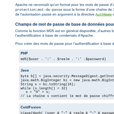
Apache ne reconnaît qu'un format pour les mots de passe d'
sous la forme d'une chaîne de 
protection:mot-de-passe
de l'autorisation passé en argument à la directive
d
AuthName
Champs de mot de passe de base de données po
Comme la fonction MD5 est en général disponible, d'autres l
l'authentification à base de condensés d'Apache.
Pour créer des mots de passe pour l'authentification à base
PHP
md5($user . ':' . $realm . ':' .$password)
Java
byte b[] = java.security.MessageDigest.getIns
java.math.BigInteger bi = new java.math.BigIn
String s = bi.toString(16);
while (s.length() < 32)
s = "0" + s;
// La chaîne s contient le mot de passe chiff
ColdFusion
LCase(Hash( (user & ":" & realm & ":" & passw