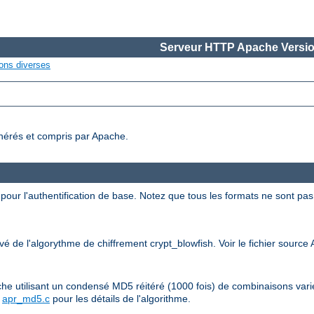
Serveur HTTP Apache Versio
ons diverses
nérés et compris par Apache.
our l'authentification de base. Notez que tous les formats ne sont pas
ivé de l'algorythme de chiffrement crypt_blowfish. Voir le fichier sourc
ache utilisant un condensé MD5 réitéré (1000 fois) de combinaisons var
R
apr_md5.c
pour les détails de l'algorithme.