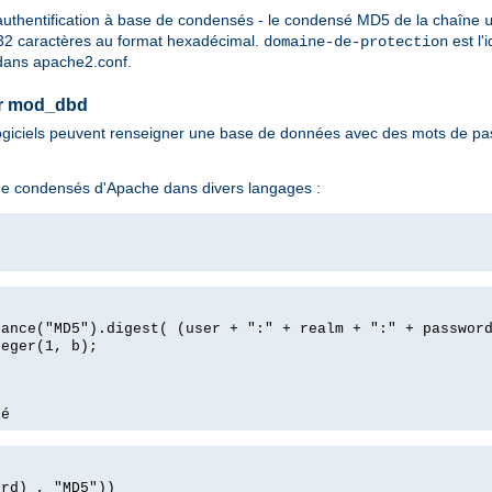
authentification à base de condensés - le condensé MD5 de la chaîne
32 caractères au format hexadécimal.
est l'
domaine-de-protection
ans apache2.conf.
ur mod_dbd
ogiciels peuvent renseigner une base de données avec des mots de passe
 de condensés d'Apache dans divers langages :
tance("MD5").digest( (user + ":" + realm + ":" + passwor
teger(1, b);
ré
ord) , "MD5"))