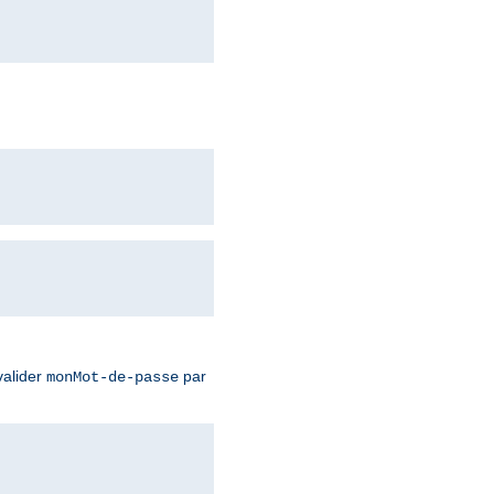
valider
par
monMot-de-passe