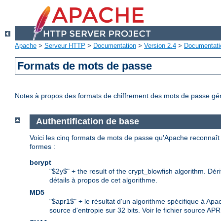
Apache
>
Serveur HTTP
>
Documentation
>
Version 2.4
>
Documentati
Formats de mots de passe
Notes à propos des formats de chiffrement des mots de passe gé
Authentification de base
Voici les cinq formats de mots de passe qu'Apache reconnaît p
formes :
bcrypt
"$2y$" + the result of the crypt_blowfish algorithm. Dér
détails à propos de cet algorithme.
MD5
"$apr1$" + le résultat d'un algorithme spécifique à Ap
source d'entropie sur 32 bits. Voir le fichier source AP