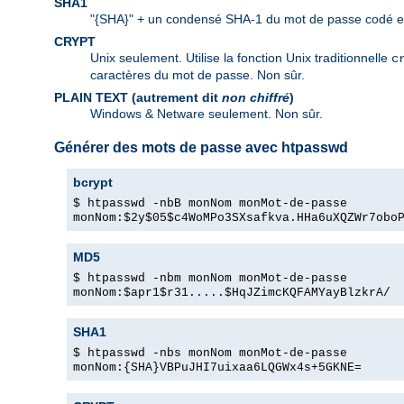
SHA1
"{SHA}" + un condensé SHA-1 du mot de passe codé e
CRYPT
Unix seulement. Utilise la fonction Unix traditionnelle
c
caractères du mot de passe. Non sûr.
PLAIN TEXT (autrement dit
non chiffré
)
Windows & Netware seulement. Non sûr.
Générer des mots de passe avec htpasswd
bcrypt
$ htpasswd -nbB monNom monMot-de-passe
monNom:$2y$05$c4WoMPo3SXsafkva.HHa6uXQZWr7obo
MD5
$ htpasswd -nbm monNom monMot-de-passe
monNom:$apr1$r31.....$HqJZimcKQFAMYayBlzkrA/
SHA1
$ htpasswd -nbs monNom monMot-de-passe
monNom:{SHA}VBPuJHI7uixaa6LQGWx4s+5GKNE=