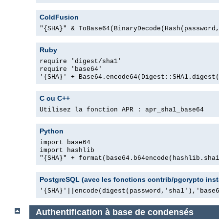
ColdFusion
"{SHA}" & ToBase64(BinaryDecode(Hash(password
Ruby
require 'digest/sha1'
require 'base64'
'{SHA}' + Base64.encode64(Digest::SHA1.digest
C ou C++
Utilisez la fonction APR : apr_sha1_base64
Python
import base64
import hashlib
"{SHA}" + format(base64.b64encode(hashlib.sha
PostgreSQL (avec les fonctions contrib/pgcrypto inst
'{SHA}'||encode(digest(password,'sha1'),'base
Authentification à base de condensés