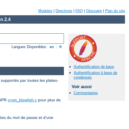
Modules
|
Directives
|
FAQ
|
Glossaire
|
Plan du site
n 2.4
Langues Disponibles:
en
|
fr
Authentification de base
Authentification à base de
condensés
 supportés par toutes les plates-
Voir aussi
Commentaires
e APR
crypt_blowfish.c
pour plus de
iées du mot de passe et d'une