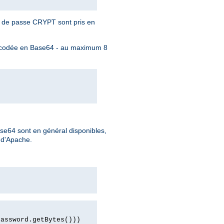
s de passe CRYPT sont pris en
re codée en Base64 - au maximum 8
se64 sont en général disponibles,
e d'Apache.
password.getBytes()))