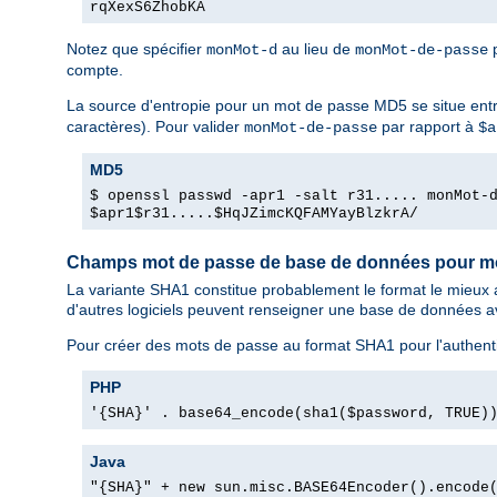
rqXexS6ZhobKA
Notez que spécifier
au lieu de
p
monMot-d
monMot-de-passe
compte.
La source d'entropie pour un mot de passe MD5 se situe ent
caractères). Pour valider
par rapport à
monMot-de-passe
$a
MD5
$ openssl passwd -apr1 -salt r31..... monMot-
$apr1$r31.....$HqJZimcKQFAMYayBlzkrA/
Champs mot de passe de base de données pour 
La variante SHA1 constitue probablement le format le mieux 
d'autres logiciels peuvent renseigner une base de données ave
Pour créer des mots de passe au format SHA1 pour l'authenti
PHP
'{SHA}' . base64_encode(sha1($password, TRUE)
Java
"{SHA}" + new sun.misc.BASE64Encoder().encode