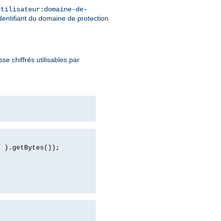
utilisateur:domaine-de-
identifiant du domaine de protection
 chiffrés utilisables par
d ).getBytes());