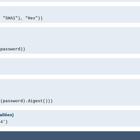
, "SHA1"), "Hex"))
(password))
1(password).digest()))
allées)
64')